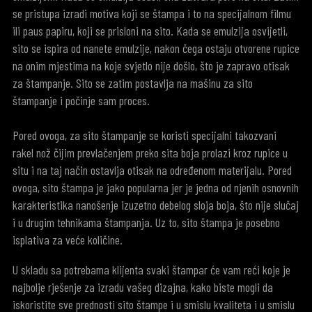
se pristupa izradi motiva koji se štampa i to na specijalnom filmu
ili paus papiru, koji se prisloni na sito. Kada se emulzija osvijetli,
sito se ispira od nanete emulzije, nakon čega ostaju otvorene rupice
na onim mjestima na koje svjetlo nije došlo, što je zapravo otisak
za štampanje. Sito se zatim postavlja na mašinu za sito
štampanje i počinje sam proces.
Pored ovoga, za sito štampanje se koristi specijalni takozvani
rakel nož čijim prevlačenjem preko sita boja prolazi kroz rupice u
situ i na taj način ostavlja otisak na određenom materijalu. Pored
ovoga, sito štampa je jako popularna jer je jedna od njenih osnovnih
karakteristika nanošenje izuzetno debelog sloja boja, što nije slučaj
i u drugim tehnikama štampanja. Uz to, sito štampa je posebno
isplativa za veće količine.
U skladu sa potrebama klijenta svaki štampar će vam reći koje je
najbolje rješenje za izradu vašeg dizajna, kako biste mogli da
iskoristite sve prednosti sito štampe i u smislu kvaliteta i u smislu