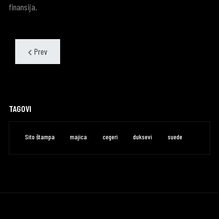
finansija.
Prev
TAGOVI
Sito štampa
majica
cegeri
duksevi
suede