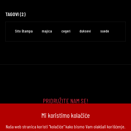
TAGOVI (2)
Sito štampa
majica
cegeri
duksevi
suede
PRIDRUŽITE NAM SE!
Mi koristimo kolačiće
Naša web stranica koristi "kolačiće" kako bismo Vam olakšali korišćenje.