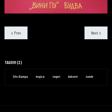
Prev
Next
TAGOVI (2)
Sito štampa
majica
cegeri
duksevi
suede